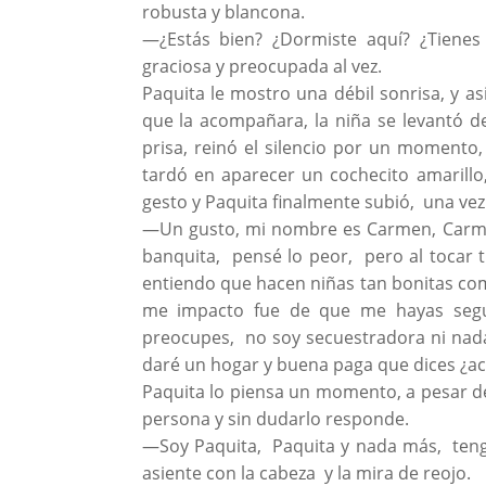
robusta y blancona.
—¿Estás bien? ¿Dormiste aquí? ¿Tiene
graciosa y preocupada al vez.
Paquita le mostro una débil sonrisa, y a
que la acompañara, la niña se levantó d
prisa, reinó el silencio por un momento
tardó en aparecer un cochecito amarillo
gesto y Paquita finalmente subió, una vez 
—Un gusto, mi nombre es Carmen, Carmen
banquita, pensé lo peor, pero al tocar t
entiendo que hacen niñas tan bonitas co
me impacto fue de que me hayas segu
preocupes, no soy secuestradora ni nada
daré un hogar y buena paga que dices ¿a
Paquita lo piensa un momento, a pesar d
persona y sin dudarlo responde.
—Soy Paquita, Paquita y nada más, teng
asiente con la cabeza y la mira de reojo.