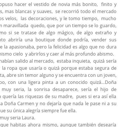
ropuso hacer el vestido de novia más bonito, finito y
as, mas blancas y suaves, se recorrió todo el mercado
los velos, las decoraciones, y le tomo tiempo, mucho
an maravillada quedo, que por un tiempo se lo guardo,
 si se tratase de algo mágico, de algo extraño y
to abriría una boutique donde podría, vender sus
e la apasionaba, pero la felicidad es algo que no dura
mismo cielo y abrirlos y caer al más profundo abismo.
habían salido al mercado, estaba inquieta, quizá sería
or la ropa que usaría o quizá porque estaba segura de
rta, abre sin temor alguno y se encuentra con un joven,
po, con una ligera pinta a un conocido quizá…Doña
y seria, la sonrisa desaparece, sería el hijo de
o quería las riquezas de su madre, pues si era así ella
 a Doña Carmen y no dejaría que nada le pase ni a su
ue su única alegría siempre fue ella.
muy seria Laura.
a que habitas ahora mismo, aunque también desearía