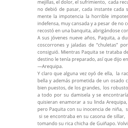
mejillas, el dolor, el sufrimiento, cada r
no debió de pasar, cada instante cada 
mente la impotencia la horrible impote
indefensa, muy cansada y a pesar de no c
recostó en una banquita, abrigándose con
A sus jóvenes nueve años, Paquita, a dur
coscorrones y jaladas de “chuletas” p
consiguió. Mientras Paquita se trataba de
destino le tenía preparado, así que dijo en
—Arequipa.
Y claro que alguna vez oyó de ella, la r
bella y además prometida de un osado c
bien puestos, de los grandes, los robusto
a todo por su damisela y se encontraría 
quisieran enamorar a su linda Arequipa
pero Paquita con su inocencia de niña, s
si se encontraba en su casona de sillar,
tomando su rica chicha de Guiñapo. Volvi