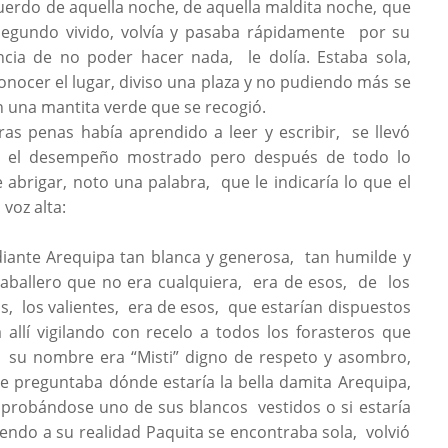
ecuerdo de aquella noche, de aquella maldita noche, que
segundo vivido, volvía y pasaba rápidamente por su
ncia de no poder hacer nada, le dolía. Estaba sola,
onocer el lugar, diviso una plaza y no pudiendo más se
 una mantita verde que se recogió.
as penas había aprendido a leer y escribir, se llevó
or el desempeño mostrado pero después de todo lo
 abrigar, noto una palabra, que le indicaría lo que el
 voz alta:
adiante Arequipa tan blanca y generosa, tan humilde y
aballero que no era cualquiera, era de esos, de los
s, los valientes, era de esos, que estarían dispuestos
allí vigilando con recelo a todos los forasteros que
, su nombre era “Misti” digno de respeto y asombro,
e preguntaba dónde estaría la bella damita Arequipa,
 probándose uno de sus blancos vestidos o si estaría
endo a su realidad Paquita se encontraba sola, volvió