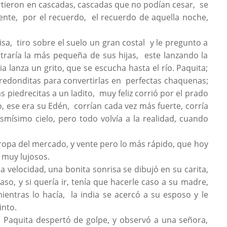
irtieron en cascadas, cascadas que no podían cesar, se
nte, por el recuerdo, el recuerdo de aquella noche,
isa, tiro sobre el suelo un gran costal y le pregunto a
traría la más pequeña de sus hijas, este lanzando la
dia lanza un grito, que se escucha hasta el río. Paquita;
redonditas para convertirlas en perfectas chaquenas;
as piedrecitas a un ladito, muy feliz corrió por el prado
, ese era su Edén, corrían cada vez más fuerte, corría
ismísimo cielo, pero todo volvía a la realidad, cuando
opa del mercado, y vente pero lo más rápido, que hoy
 muy lujosos.
da velocidad, una bonita sonrisa se dibujó en su carita,
aso, y si quería ir, tenía que hacerle caso a su madre,
entras lo hacía, la india se acercó a su esposo y le
into.
 Paquita despertó de golpe, y observó a una señora,