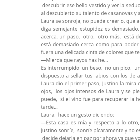
descubrir ese bello vestido y ver la sed
al descubierto su talento de casanovas y a
Laura se sonroja, no puede creerlo, que a
diga semejante estupidez es demasiado, 
acerca, un paso, otro, otro más, está d
está demasiado cerca como para poder 
fuera una delicada cinta de colores que te
—Mierda que rayos has he…
Es interrumpido, un beso, no un pico, un
dispuesto a sellar tus labios con los d
Laura dio el primer paso, Justino la mira c
ojos, los ojos intensos de Laura y se pi
puede, si el vino fue para recuperar la
tarde…
Laura, hace un gesto diciendo:
—Esta casa es mía y respecto a lo otro, 
Justino sonríe, sonríe pícaramente y no e
decide dejarla en paz por ahora ya que v