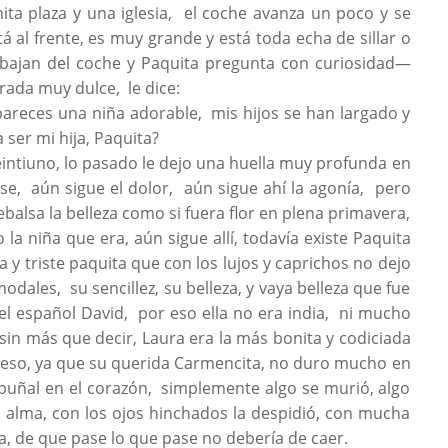
a plaza y una iglesia, el coche avanza un poco y se
 al frente, es muy grande y está toda echa de sillar o
ajan del coche y Paquita pregunta con curiosidad—
rada muy dulce, le dice:
areces una niña adorable, mis hijos se han largado y
 ser mi hija, Paquita?
eintiuno, lo pasado le dejo una huella muy profunda en
ase, aún sigue el dolor, aún sigue ahí la agonía, pero
ebalsa la belleza como si fuera flor en plena primavera,
la niña que era, aún sigue allí, todavía existe Paquita
 y triste paquita que con los lujos y caprichos no dejo
dales, su sencillez, su belleza, y vaya belleza que fue
 el español David, por eso ella no era india, ni mucho
 sin más que decir, Laura era la más bonita y codiciada
ivieso, ya que su querida Carmencita, no duro mucho en
puñal en el corazón, simplemente algo se murió, algo
u alma, con los ojos hinchados la despidió, con mucha
ra, de que pase lo que pase no debería de caer.