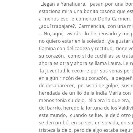
Llegan a Yanahuara, pasan por una bonit
estaciona mira una bonita casona que está
a menos eso le comento Doña Carmen, b
¿aquí trabajare?, Carmencita, con una mi
—No, aquí, vivirás, lo he pensado y me p
no quiero estar en la soledad, ¿te gustaría
Camina con delicadeza y rectitud, tiene v
su corazón, como si de cuchillas se trat
ahora es otra y ahora se llama Laura. Le r
la juventud le recorre por sus venas pero 
en algún rincón de su corazón, la pequeña
de desaparecer, persistió de golpe, sus mo
heredada de un lio de la india María con
menos tenía su dejo, ella era lo que era,
del barrio, heredo la fortuna de los Vald
este mundo, cuando se fue, le dejó otro 
se derrumbó, en su ser, en su vida, en s
tristeza la dejo, pero de algo estaba segu