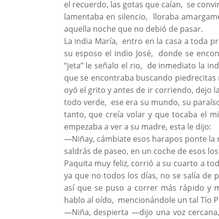
el recuerdo, las gotas que caían, se conv
lamentaba en silencio, lloraba amargame
aquella noche que no debió de pasar.
La india María, entro en la casa a toda pr
su esposo el indio José, donde se encon
“jeta” le señalo el rio, de inmediato la in
que se encontraba buscando piedrecitas 
oyó el grito y antes de ir corriendo, dejo l
todo verde, ese era su mundo, su paraíso
tanto, que creía volar y que tocaba el m
empezaba a ver a su madre, esta le dijo:
—Niñay, cámbiate esos harapos ponte la r
saldrás de paseo, en un coche de esos los
Paquita muy feliz, corrió a su cuarto a to
ya que no todos los días, no se salía de p
así que se puso a correr más rápido y mi
hablo al oído, mencionándole un tal Tío P
—Niña, despierta —dijo una voz cercana,