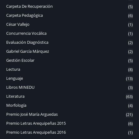
Carpeta De Recuperación
(5)
Carpeta Pedagógica
(6)
César Vallejo
(1)
Concurrencia Vocálica
(1)
Evaluación Diagnóstica
(2)
Gabriel García Márquez
(2)
Gestión Escolar
(5)
Lectura
(8)
Lenguaje
(13)
Libros MINEDU
(3)
Literatura
(63)
Morfología
(4)
Premio José María Arguedas
(21)
Premio Letras Arequipeñas 2015
(6)
Premio Letras Arequipeñas 2016
(1)