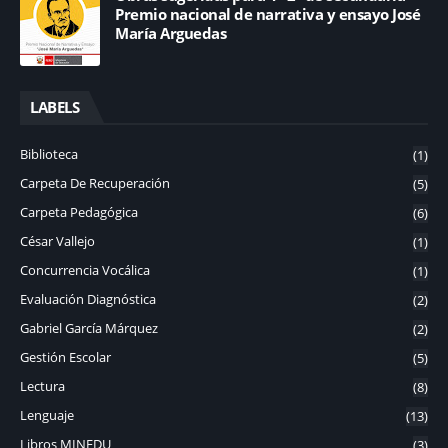
Premio nacional de narrativa y ensayo José
María Arguedas
LABELS
Biblioteca
(1)
Carpeta De Recuperación
(5)
Carpeta Pedagógica
(6)
César Vallejo
(1)
Concurrencia Vocálica
(1)
Evaluación Diagnóstica
(2)
Gabriel García Márquez
(2)
Gestión Escolar
(5)
Lectura
(8)
Lenguaje
(13)
Libros MINEDU
(3)