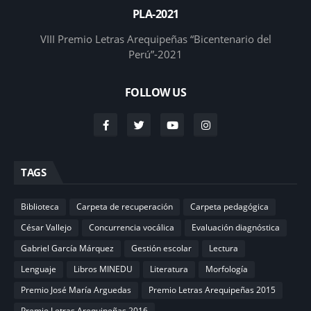
PLA-2021
VIII Premio Letras Arequipeñas “Bicentenario del
Perú”-2021
FOLLOW US
TAGS
Biblioteca
Carpeta de recuperación
Carpeta pedagógica
César Vallejo
Concurrencia vocálica
Evaluación diagnóstica
Gabriel García Márquez
Gestión escolar
Lectura
Lenguaje
Libros MINEDU
Literatura
Morfología
Premio José María Arguedas
Premio Letras Arequipeñas 2015
Premio Letras Arequipeñas 2016