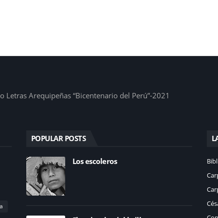
1
io Letras Arequipeñas “Bicentenario del Perú”-2021
POPULAR POSTS
L
Los escoleros
Bibl
Car
Car
Césa
a
Con