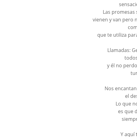
sensaci
Las promesas s
vienen y van pero 
com
que te utiliza pa
Llamadas: Ge
todo
y él no perd
tu
Nos encantan
el de
Lo que n
es que 
siempr
Y aquí 