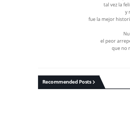
tal vez la fe
y 
fue la mejor histo
Nu
el peor arrep
que no 
Recommended Posts