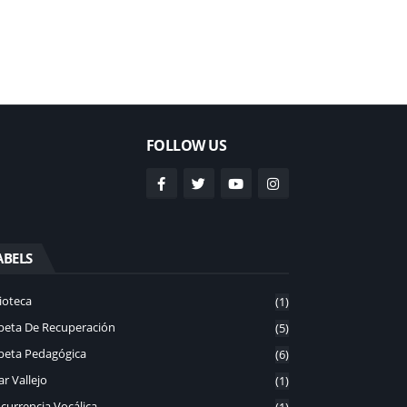
FOLLOW US
ABELS
ioteca
(1)
peta De Recuperación
(5)
peta Pedagógica
(6)
r Vallejo
(1)
currencia Vocálica
(1)