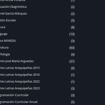
luación Diagnóstica
(2)
riel García Márquez
(2)
tión Escolar
(5)
tura
(8)
guaje
(13)
ros MINEDU
(3)
eratura
(63)
fología
(4)
mio José María Arguedas
(21)
mio Letras Arequipeñas 2015
(6)
mio Letras Arequipeñas 2016
(1)
mio Letras Arequipeñas 2022
(1)
mio Letras Arequipeñas 2023
(3)
gramación Curricular
(3)
gramación Curricular Anual
(5)