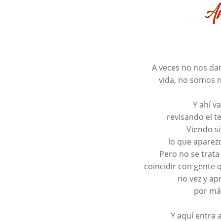
A veces no nos da
vida, no somos n
Y ahí v
revisando el t
Viendo si
lo que aparezc
Pero no se trat
coincidir con gent
no vez y apr
por más
Y aquí entra a