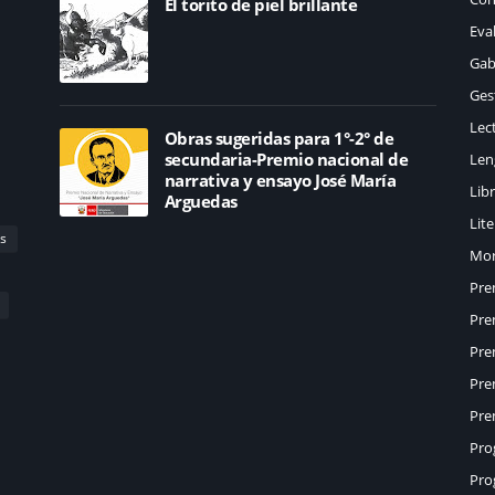
El torito de piel brillante
Eva
Gab
Ges
Lec
Obras sugeridas para 1°-2° de
secundaria-Premio nacional de
Len
narrativa y ensayo José María
Lib
Arguedas
Lit
s
Mor
Pre
Pre
Pre
Pre
Pre
Pro
Pro