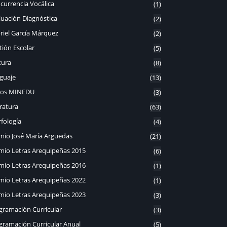
currencia Vocálica
(1)
luación Diagnóstica
(2)
riel García Márquez
(2)
tión Escolar
(5)
tura
(8)
guaje
(13)
ros MINEDU
(3)
eratura
(63)
fología
(4)
mio José María Arguedas
(21)
mio Letras Arequipeñas 2015
(6)
mio Letras Arequipeñas 2016
(1)
mio Letras Arequipeñas 2022
(1)
mio Letras Arequipeñas 2023
(3)
gramación Curricular
(3)
gramación Curricular Anual
(5)