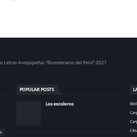
1
io Letras Arequipeñas “Bicentenario del Perú”-2021
POPULAR POSTS
L
Los escoleros
Bibl
Car
Car
Césa
a