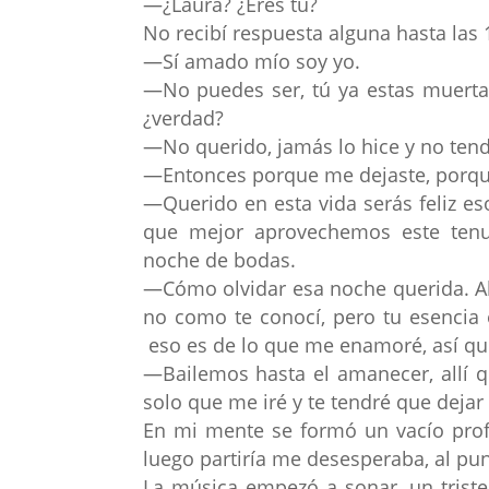
—¿Laura? ¿Eres tú?
No recibí respuesta alguna hasta las
—Sí amado mío soy yo.
—No puedes ser, tú ya estas muerta
¿verdad?
—No querido, jamás lo hice y no tend
—Entonces porque me dejaste, porque 
—Querido en esta vida serás feliz es
que mejor aprovechemos este ten
noche de bodas.
—Cómo olvidar esa noche querida. Ah
no como te conocí, pero tu esencia
eso es de lo que me enamoré, así qu
—Bailemos hasta el amanecer, allí q
solo que me iré y te tendré que dejar
En mi mente se formó un vacío prof
luego partiría me desesperaba, al pu
La música empezó a sonar, un triste 