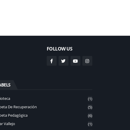
FOLLOW US
ABELS
ioteca
(1)
peta De Recuperación
(5)
peta Pedagógica
(6)
r Vallejo
(1)