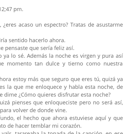
 12;47 pm.
, ¿eres acaso un espectro? Tratas de asustarme
ría sentido hacerlo ahora.
pensaste que sería feliz así.
o ya lo sé. Además la noche es virgen y pura así
ue momento tan dulce y tierno como nuestra
ora estoy más que seguro que eres tú, quizá ya
 es la que me enloquece y habla esta noche, de
e dime ¿Cómo quieres disfrutar esta noche?
uizá pienses que enloqueciste pero no será así,
 para volver de donde vine.
undo, el hecho que ahora estuviese aquí y que
nto de hacer temblar mi corazón.
vals, tarareaba la tonada de la canción, en ese