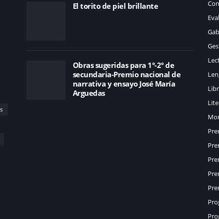
Con
El torito de piel brillante
Eva
Gab
Ges
Lec
Obras sugeridas para 1°-2° de
secundaria-Premio nacional de
Len
narrativa y ensayo José María
Lib
Arguedas
Lit
s
Mor
Pre
Pre
Pre
Pre
Pre
Pro
Pro