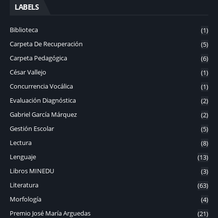
LABELS
Biblioteca
(1)
Carpeta De Recuperación
(5)
Carpeta Pedagógica
(6)
César Vallejo
(1)
Concurrencia Vocálica
(1)
Evaluación Diagnóstica
(2)
Gabriel García Márquez
(2)
Gestión Escolar
(5)
Lectura
(8)
Lenguaje
(13)
Libros MINEDU
(3)
Literatura
(63)
Morfología
(4)
Premio José María Arguedas
(21)