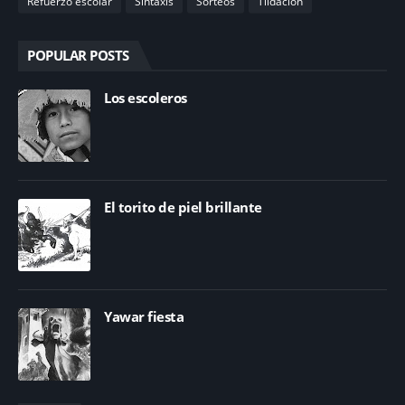
Refuerzo escolar
Sintaxis
Sorteos
Tildación
POPULAR POSTS
Los escoleros
El torito de piel brillante
Yawar fiesta