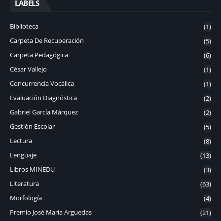
LABELS
Biblioteca
(1)
Carpeta De Recuperación
(5)
Carpeta Pedagógica
(6)
César Vallejo
(1)
Concurrencia Vocálica
(1)
Evaluación Diagnóstica
(2)
Gabriel García Márquez
(2)
Gestión Escolar
(5)
Lectura
(8)
Lenguaje
(13)
Libros MINEDU
(3)
Literatura
(63)
Morfología
(4)
Premio José María Arguedas
(21)