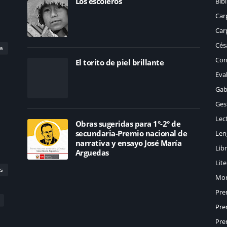
Los escoleros
Bibl
Car
Car
Césa
a
Con
El torito de piel brillante
Eva
Gab
Ges
Lec
Obras sugeridas para 1°-2° de
secundaria-Premio nacional de
Len
narrativa y ensayo José María
Lib
Arguedas
Lit
s
Mor
Pre
Pre
Pre