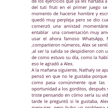
de los ejercicios que ya les hartaba 
del tuti fruti en el primer juego s
momento de hacerse hombre y escrib
quedó muy perpleja pero se dio cuen
comenzó una amistad momentánea
entablar una conversación muy ame
usar el ahora famoso WhatsApp, 
,compartieron números, Alex se sentí
,al ser la salida se despidieron con 
de como estuvo su día, como la habí
eso le agradó a Alex.
A la mañana siguiente, Nathaly se apar
pensó en que no le gustaba porque 
como pasa comúnmente que las ch
oportunidad a los gorditos, después 
triste pensando en cómo sería su vid
tarde le preguntó si le gustaba, Alex
mensajes, pero hubo un problema m