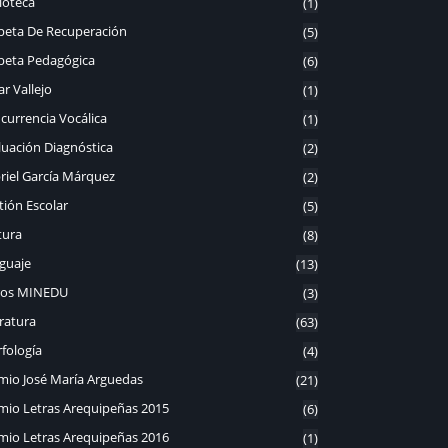
ioteca
(1)
peta De Recuperación
(5)
peta Pedagógica
(6)
r Vallejo
(1)
currencia Vocálica
(1)
luación Diagnóstica
(2)
riel García Márquez
(2)
tión Escolar
(5)
tura
(8)
guaje
(13)
ros MINEDU
(3)
eratura
(63)
fología
(4)
mio José María Arguedas
(21)
mio Letras Arequipeñas 2015
(6)
mio Letras Arequipeñas 2016
(1)