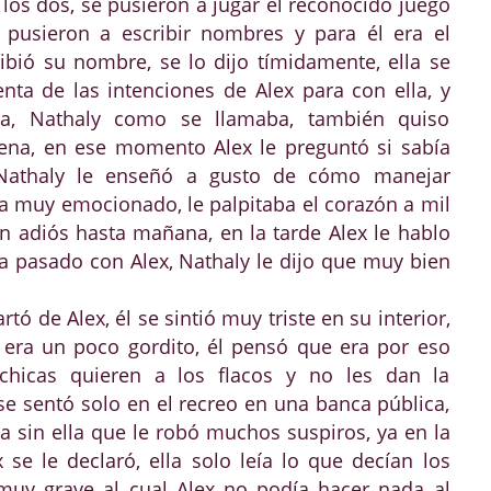
a los dos, se pusieron a jugar el reconocido juego
e pusieron a escribir nombres y para él era el
ió su nombre, se lo dijo tímidamente, ella se
ta de las intenciones de Alex para con ella, y
, Nathaly como se llamaba, también quiso
na, en ese momento Alex le preguntó si sabía
Nathaly le enseñó a gusto de cómo manejar
a muy emocionado, le palpitaba el corazón a mil
un adiós hasta mañana, en la tarde Alex le hablo
a pasado con Alex, Nathaly le dijo que muy bien
tó de Alex, él se sintió muy triste en su interior,
era un poco gordito, él pensó que era por eso
icas quieren a los flacos y no les dan la
se sentó solo en el recreo en una banca pública,
a sin ella que le robó muchos suspiros, ya en la
 se le declaró, ella solo leía lo que decían los
uy grave al cual Alex no podía hacer nada al