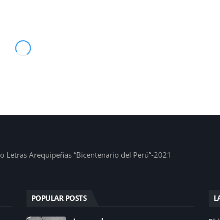
1
io Letras Arequipeñas “Bicentenario del Perú”-2021
POPULAR POSTS
L