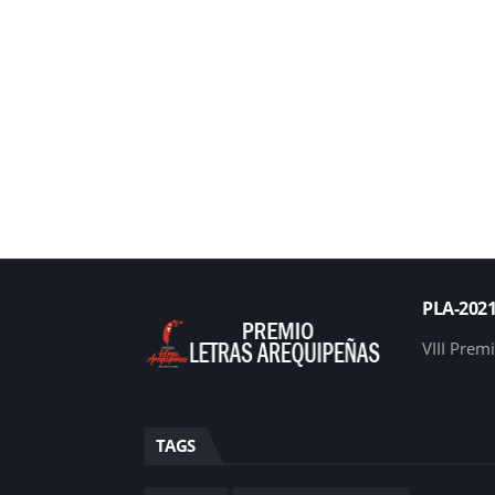
PLA-202
VIII Prem
TAGS