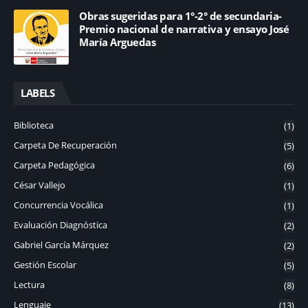
Obras sugeridas para 1°-2° de secundaria-
Premio nacional de narrativa y ensayo José
María Arguedas
LABELS
Biblioteca
(1)
Carpeta De Recuperación
(5)
Carpeta Pedagógica
(6)
César Vallejo
(1)
Concurrencia Vocálica
(1)
Evaluación Diagnóstica
(2)
Gabriel García Márquez
(2)
Gestión Escolar
(5)
Lectura
(8)
Lenguaje
(13)