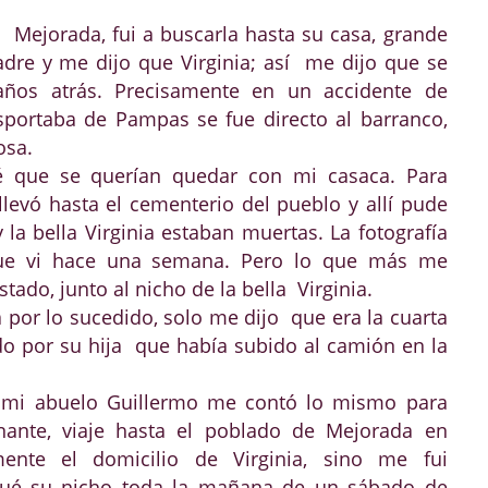
 Mejorada, fui a buscarla hasta su casa, grande
dre y me dijo que Virginia; así me dijo que se
años atrás. Precisamente en un accidente de
asportaba de Pampas se fue directo al barranco,
osa.
é que se querían quedar con mi casaca. Para
levó hasta el cementerio del pueblo y allí pude
a bella Virginia estaban muertas. La fotografía
que vi hace una semana. Pero lo que más me
tado, junto al nicho de la bella Virginia.
 por lo sucedido, solo me dijo que era la cuarta
o por su hija que había subido al camión en la
e mi abuelo Guillermo me contó lo mismo para
inante, viaje hasta el poblado de Mejorada en
ente el domicilio de Virginia, sino me fui
qué su nicho toda la mañana de un sábado de