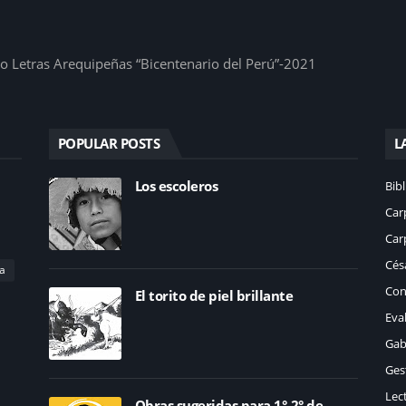
1
io Letras Arequipeñas “Bicentenario del Perú”-2021
POPULAR POSTS
L
Los escoleros
Bibl
Car
Car
Césa
a
Con
El torito de piel brillante
Eva
Gab
Ges
Lec
Obras sugeridas para 1°-2° de