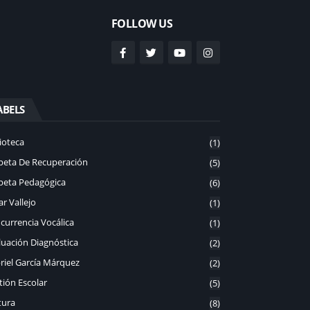
FOLLOW US
ABELS
ioteca
(1)
peta De Recuperación
(5)
peta Pedagógica
(6)
r Vallejo
(1)
currencia Vocálica
(1)
luación Diagnóstica
(2)
riel García Márquez
(2)
tión Escolar
(5)
tura
(8)