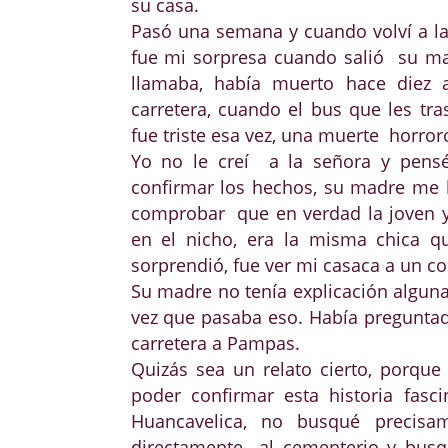
su casa.
Pasó una semana y cuando volví a la
fue mi sorpresa cuando salió su ma
llamaba, había muerto hace diez 
carretera, cuando el bus que les tr
fue triste esa vez, una muerte horror
Yo no le creí a la señora y pens
confirmar los hechos, su madre me l
comprobar que en verdad la joven y l
en el nicho, era la misma chica 
sorprendió, fue ver mi casaca a un cos
Su madre no tenía explicación alguna
vez que pasaba eso. Había preguntad
carretera a Pampas.
Quizás sea un relato cierto, porqu
poder confirmar esta historia fasc
Huancavelica, no busqué precisam
directamente al cementerio y bus